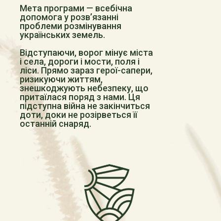
Мета програми — всебічна
допомога у розв’язанні
проблеми розмінування
українських земель.
Відступаючи, ворог мінує міста
і села, дороги і мости, поля і
ліси. Прямо зараз герої-сапери,
ризикуючи життям,
знешкоджують небезпеку, що
притаїлася поряд з нами. Ця
підступна війна не закінчиться
доти, доки не розірветься її
останній снаряд.