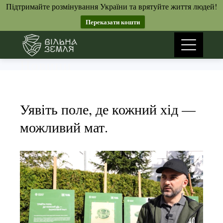
Підтримайте розмінування України та врятуйте життя людей!
Переказати кошти
Skip
to
Новини
content
Уявіть поле, де кожний хід —
можливий мат.