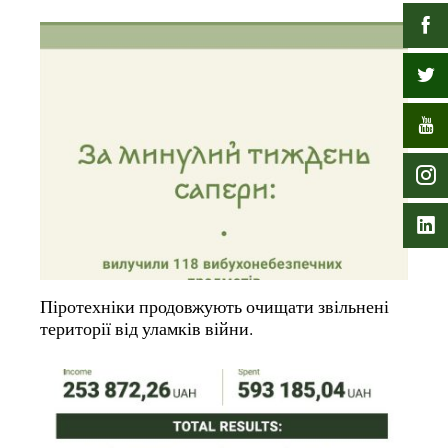
Піротехніки продовжують очищати звільнені
території від уламків війни.